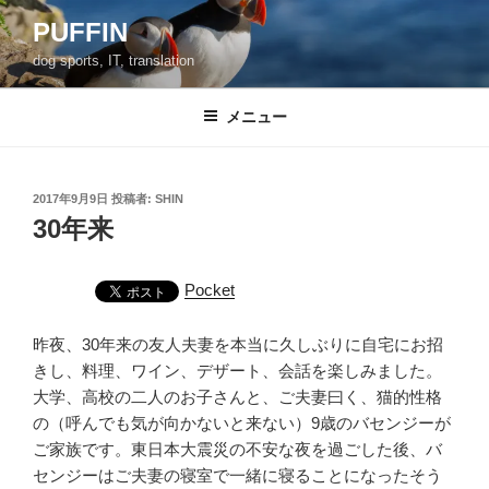
コ
PUFFIN
ン
dog sports, IT, translation
テ
ン
ツ
メニュー
へ
ス
キ
投
2017年9月9日
投稿者:
SHIN
稿
ッ
30年来
日:
プ
Pocket
昨夜、30年来の友人夫妻を本当に久しぶりに自宅にお招
きし、料理、ワイン、デザート、会話を楽しみました。
大学、高校の二人のお子さんと、ご夫妻曰く、猫的性格
の（呼んでも気が向かないと来ない）9歳のバセンジーが
ご家族です。東日本大震災の不安な夜を過ごした後、バ
センジーはご夫妻の寝室で一緒に寝ることになったそう