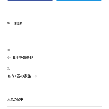
カ
未分類
テ
ゴ
リ
ー
投
過
前
稿
去
8月中旬長野
ナ
の
ビ
投
次
次
稿
ゲ
の
もう1匹の家族
投
ー
稿
シ
ョ
人気の記事
ン