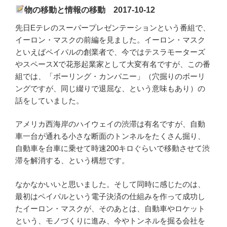
物の移動と情報の移動 2017-10-12
先日Eテレのスーパープレゼンテーションという番組で、
イーロン・マスクの前編を見ました。イーロン・マスク
といえばペイパルの創業者で、今ではテスラモーターズ
やスペースXで花形起業家として大変有名ですが、この番
組では、「ボーリング・カンパニー」（穴掘りのボーリ
ングですが、同じ綴りで退屈な、という意味もあり）の
話をしていました。
アメリカ西海岸のハイウェイの渋滞は有名ですが、自動
車一台が通れる小さな断面のトンネルをたくさん掘り、
自動車を台車に乗せて時速200キロぐらいで移動させて渋
滞を解消する、という構想です。
なかなかいいと思いました。そして同時に感じたのは、
最初はペイパルという電子決済の仕組みを作って成功し
たイーロン・マスクが、そのあとは、自動車やロケット
という、モノづくりに進み、今やトンネルを掘る会社を