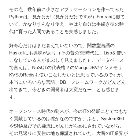
その点、数年前に小さなアプリケーションを作ってみた
Pythonは、見かけが（見かけだけですが）Fortranに似て
いて、かなりすんなり使え、やはり自分は手続き型の時
代に育った人間であることを実感しました。
好奇心だけはまだ衰えていないので、関数型言語の
Haskellにも興味があり（その昔のSE時代に、Lispを使い
こなしている人がまぶしく見えました）、データベース
で言えば、NoSQLの代表格？のMongoDBやインメモリ
KVSのRedisも使いこなしたいとは思っているのですが、
本当にいろいろな言語、DB、フレームワークがどんどん
出てきて、今どきの開発者は大変だなー、とも感じま
す。
オープンソース時代の到来が、今のITの発展にとてつもな
く貢献しているのは確かなのですが、ふと、System360
やSNA及びその亜流にがんじがらめにされていながら、
その見返りに安住の地も保証されていた、大昔のIT業界が