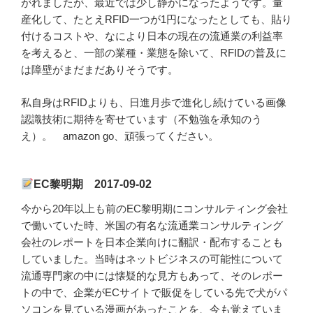
がれましたが、最近では少し静かになったようです。量
産化して、たとえRFID一つが1円になったとしても、貼り
付けるコストや、なにより日本の現在の流通業の利益率
を考えると、一部の業種・業態を除いて、RFIDの普及に
は障壁がまだまだありそうです。
私自身はRFIDよりも、日進月歩で進化し続けている画像
認識技術に期待を寄せています（不勉強を承知のう
え）。 amazon go、頑張ってください。
EC黎明期 2017-09-02
今から20年以上も前のEC黎明期にコンサルティング会社
で働いていた時、米国の有名な流通業コンサルティング
会社のレポートを日本企業向けに翻訳・配布することも
していました。当時はネットビジネスの可能性について
流通専門家の中には懐疑的な見方もあって、そのレポー
トの中で、企業がECサイトで販促をしている先で犬がパ
ソコンを見ている漫画があったことを、今も覚えていま