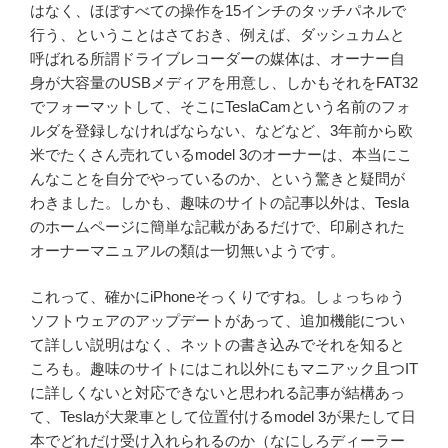
はなく、ほぼすべての操作を15インチのタッチパネルで
行う、ということはさておき、例えば、ダッシュカムと
呼ばれる所謂ドライブレコーダーの媒体は、オーナー自
身が大容量のUSBメディアを用意し、しかもそれをFAT32
でフォーマットして、そこにTeslaCamという名前のフォ
ルダを登録しなければならない、などなど、3年前から欧
米でたくさん売れているmodel 3のオーナーは、本当にこ
んなことを自分でやっているのか、という驚きと疑問が
わきました。しかも、趣味のサイトの記事以外は、Tesla
のホームページに簡単な記載があるだけで、印刷された
オーナーマニュアルの類は一切無いようです。
これって、確かにiPhoneそっくりですね。しょっちゅう
ソフトウェアのアップデートがあって、追加機能につい
て詳しい説明はなく、ネットの書き込みでそれを知ると
ころも。趣味のサイトにはこれ以外にもマニアック且つIT
に詳しくないと対応できないと思われる記事が結構あっ
て、Teslaが大衆車として位置付けるmodel 3が果たして日
本でどれだけ受け入れられるのか（なにしろディーラー