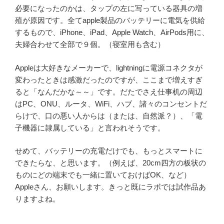
必要になったのかは、タップの左に写っている器具の増
殖が原因です。全てapple製品のバッテリーに電気を供給
するもので、iPhone、iPad、Apple Watch、AirPods用に、
夫婦合わせて全部で９個。（寝室用も含む）
Appleは大好きなメーカーで、lightningに電源コネクタが
変わったときは感激だったのですが、ここまで増えすぎ
ると「なんだかな～～」です。だたでさえ仕事机の周辺
はPC、ONU、ルータ、WiFi、ハブ、諸々のコンセントだ
らけで、口の悪い人からは（または、自然派？）、「電
子機器に隷属している」と言われそうです。
せめて、バッテリーの充電だけでも、もっとスマートに
できたらな、と思います。（例えば、20cm四方の板状の
ものにどの端末でも一緒に置いておけばOK、など）
Appleさん、お願いします。きっと既にラボでは試作品あ
りますよね。