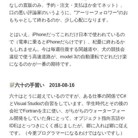
なしの直販のみ、予約・注文・支払ほか全てネット）、
口の悪い評論家のいうように、”アーリーフォロワー”のお
もちゃとして終わるのか、少し心配になります。
とはいえ、iPhoneだってこれだけ日本で使われているの
で（電車に乗るとiPhoneだらけです）、杞憂に終わるか
もしれません。今は毎週往復する関越道や、犬の競技会
遠征で使う高速道路が、model 3の自動運転でどれだけ楽
になるのかが一番の期待です。
六十の手習い 2018-08-16
六十はとうに超えているのですが、ある仕事の関係でC#
とVisual Studioの自習をしています。学生時代とその後の
会社でFortranを主に使い、がちがちのウォーターフォー
ル開発をしていた身にとって、オブジェクト指向言語や
IDEはとっつきにくく感じましたが、郷に入れば郷に従え
です。（今更プログラマーになるわけではないですし）