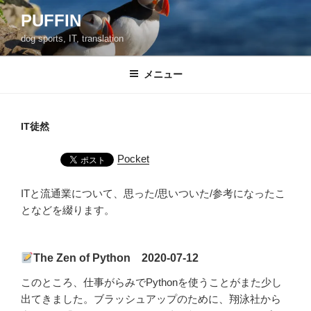
コ
PUFFIN
ン
dog sports, IT, translation
テ
ン
ツ
メニュー
へ
ス
キ
IT徒然
ッ
プ
Pocket
ITと流通業について、思った/思いついた/参考になったこ
となどを綴ります。
The Zen of Python 2020-07-12
このところ、仕事がらみでPythonを使うことがまた少し
出てきました。ブラッシュアップのために、翔泳社から